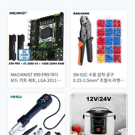
MACHINIST X99 PR9 마더
SN-02C 수동 압착 공구
보드 키트 세트, LGA 2011-3,
0.25-2.5mm² 조절식 라쳇
Intel Xeon E5 2680 V4 CPU
압착 플라이어 280개 케이블
및 DDR4 16GB(2*8G) RAM,
러그 모음 키트 절연 전선 압
옵션으로 콤보 USB 3.0 및
착 세트
NVME 포함