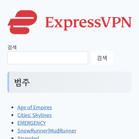
검색
검색
범주
Age of Empires
Cities: Skylines
EMERGENCY
SnowRunner|MudRunner
Stranded