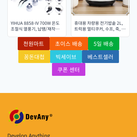
YIHUA 8858-IV 700W 온도
휴대용 차량용 전기밥솥 2L,
조절식 열풍기, 납땜/재작업/
트럭용 멀티쿠커, 수프, 죽, 음
용접 스테이션, LCD 디지털
식 조리, 찜기, 전기 도시락
열풍기, BGA/IC 납땜 도구
(12V 또는 24V)
천원마트
초이스 배송
5일 배송
꽁돈대첩
빅세이브
베스트셀러
쿠폰 센터
Develop Anything