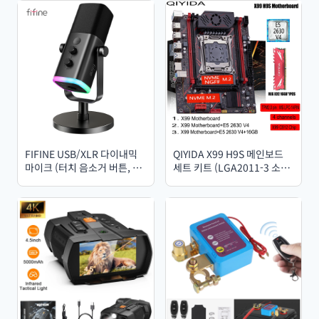
FIFINE USB/XLR 다이내믹
QIYIDA X99 H9S 메인보드
마이크 (터치 음소거 버튼, 헤
세트 키트 (LGA2011-3 소켓,
드폰 잭, 입출력 컨트롤 포함),
Xeon E5 2630 V4 CPU,
PC/PS5/4 믹서용, 게이밍 마
DDR4 16GB REG ECC 메모
이크 (Ampligame AM8)
리, NVME M.2 TPM 2.0,
SATA3 인터페이스 포함)