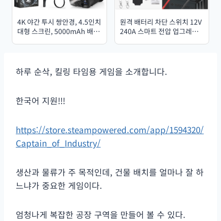
4K 야간 투시 쌍안경, 4.5인치
원격 배터리 차단 스위치 12V
대형 스크린, 5000mAh 배터
240A 스마트 전압 업그레이
리, 800m 완전 암흑 적외선
드 배터리 방전 방지 킬 스위
야간 투시 망원경 고글
치 도난 방지 (자동차, 트럭,
RV용)
하루 순삭, 킬링 타임용 게임을 소개합니다.
한국어 지원!!!
https://store.steampowered.com/app/1594320/
Captain_of_Industry/
생산과 물류가 주 목적인데, 건물 배치를 얼마나 잘 하
느냐가 중요한 게임이다.
엄청나게 복잡한 공장 구역을 만들어 볼 수 있다.