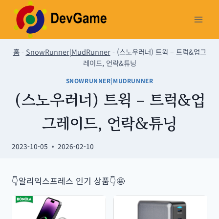
Skip
to
content
홈
-
SnowRunner|MudRunner
-
(스노우러너) 트윅 – 트럭&업그
레이드, 언락&튜닝
SNOWRUNNER|MUDRUNNER
(스노우러너) 트윅 – 트럭&업
그레이드, 언락&튜닝
2023-10-05
2026-02-10
👇알리익스프레스 인기 상품👇🤩