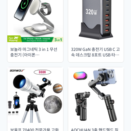
보놀라 마그네틱 3 in 1 무선
320W GaN 충전기 USB C 고
충전기 (아이폰
속 데스크탑 8포트 USB 타입
17/16/15/13/14/12, 애플 워
C PD 충전기 고속 충전 3.0 아
치/에어팟 프로 호환) 30W 무
이폰 15 14 삼성 기기용
선 충전 스테이션
보울프 70400 전문가용 고화
AOCHUAN 3축 핸드헬드 짐