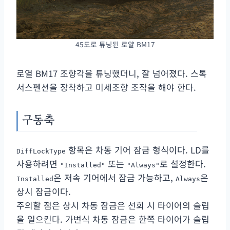
45도로 튜닝된 로얄 BM17
로열 BM17 조향각을 튜닝했더니, 잘 넘어졌다. 스톡
서스펜션을 장착하고 미세조향 조작을 해야 한다.
구동축
항목은 차동 기어 잠금 형식이다. LD를
DiffLockType
사용하려면
또는
로 설정한다.
"Installed"
"Always"
은 저속 기어에서 잠금 가능하고,
은
Installed
Always
상시 잠금이다.
주의할 점은 상시 차동 잠금은 선회 시 타이어의 슬립
을 일으킨다. 가변식 차동 잠금은 한쪽 타이어가 슬립