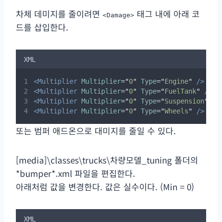
차체 데미지를 줄이려면
태그 내에 아래 코
<Damage>
드를 삽입한다.
XML
<Multiplier
Multiplier
=
"
0
"
Type
=
"
Engine
"
/>
<Multiplier
Multiplier
=
"
0
"
Type
=
"
FuelTank
"
/>
<Multiplier
Multiplier
=
"
0
"
Type
=
"
Suspension
"
/>
<Multiplier
Multiplier
=
"
0
"
Type
=
"
Wheels
"
/>
또는 범퍼 애드온으로 대미지를 줄일 수 있다.
[media]\classes\trucks\차량모델_tuning 폴더의
*bumper*.xml 파일을 편집한다.
아래처럼 값을 변경한다. 값은 실수이다. (Min = 0)
XML