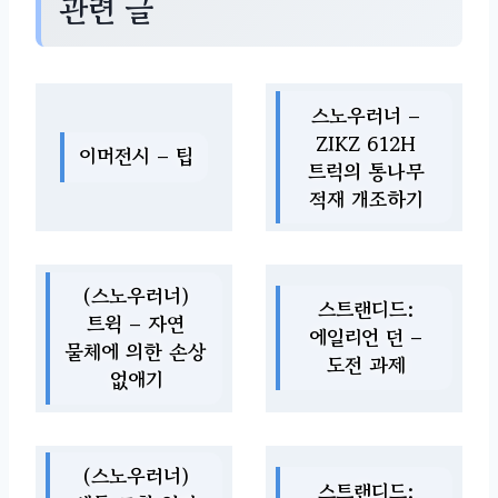
관련 글
스노우러너 –
ZIKZ 612H
이머전시 – 팁
트럭의 통나무
적재 개조하기
(스노우러너)
스트랜디드:
트윅 – 자연
에일리언 던 –
물체에 의한 손상
도전 과제
없애기
(스노우러너)
스트랜디드: