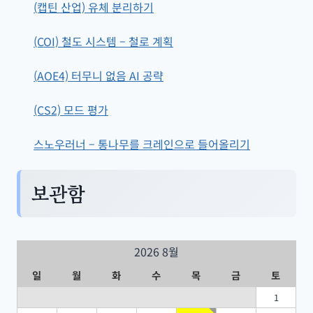
(캡틴 산업) 유체 분리하기
(COI) 철도 시스템 – 철로 계획
(AOE4) 터무니 없음 AI 공략
(CS2) 모드 평가
스노우러너 – 통나무를 크레인으로 들어올리기
보관함
2026 8월
일
월
화
수
목
금
토
1