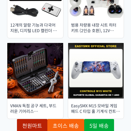
12개의 알람 기능과 다국어
범용 차량용 내장 시트 히터
지원, 디지털 LED 캘린더 시
키트 (2인승 호환), 12V
계 기능을 갖춘 제품입니다.
100W, 탄소 섬유 발열 패드
어르신들을 위한 약 복용 시간
및 3단계 온도 조절 스위치 시
알림 기능도 있으며, 가정용
스템 포함
책상이나 벽걸이 장식으로도
좋습니다.
VMAN 독점 공구 세트, 부드
EasySMX M15 모바일 게임
러운 기어리스
패드 C 타입 홀 기계식 컨트롤
24/30/40/66/100 in 1 라쳇,
러 (안드로이드폰, 아이폰
자석 디자인, S2 스틸 비트, 최
15/16 호환, 클라우드 게임,
천원마트
초이스 배송
5일 배송
고의 수리 동반자
Xbox 게임 패스 지원)