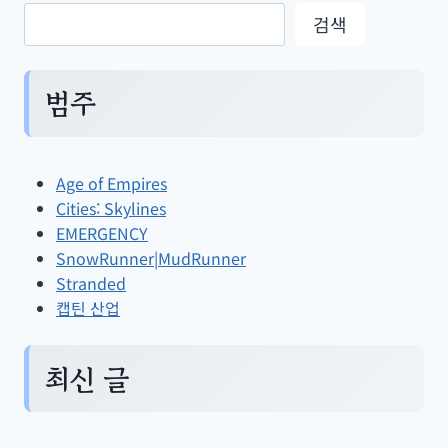
검색
범주
Age of Empires
Cities: Skylines
EMERGENCY
SnowRunner|MudRunner
Stranded
캡틴 산업
최신 글