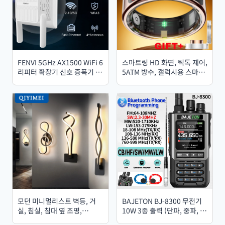
FENVI 5GHz AX1500 WiFi 6
스마트링 HD 화면, 틱톡 제어,
리피터 확장기 신호 증폭기 듀
5ATM 방수, 갤럭시용 스마트
얼 밴드 2.4G/5GHz Wi-Fi 신
링, 여성/남성용 심박수 모니
호 증폭 장거리 네트워크 간편
터
설치
모던 미니멀리스트 벽등, 거
BAJETON BJ-8300 무전기
실, 침실, 침대 옆 조명,
10W 3종 출력 (단파, 중파, 장
AC90V-260V LED 실내용 블
파, AM, SSB, CB 수신, 무선