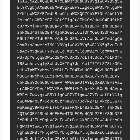
sGawJjAZLAQWBAuA+cEawOrB6sC8YDVg1WCVYBVg5W
BlYKVgbjAXmBOsBMwBVgxWBFYIZgezgeWD5YHlguWA
ZYNlgWWCZYBZwdLBroOlgaWCXQO7CnYF7DLYJbCLYB
fAzoOlgCWDJYFZtG8t9IlgJrAEMCOYAUwC04EJStMZ
dJ/mxMlRNKrgOuEa4SrhCuEy4RLhIuEC4TzhHOEs4Q
zhNOEU4SThBOE44RjhKGGEcIQwTDhMOEQ4SDhA2E/Y
R9hL2EPYTdhF2EnYQdgOqG8DawVrAWsGawKTwUJgQb
AAmB+sAawerA7MC1YDVg1WCVYBVg5WBlYK5gZzgTnB
SsAcYMVgRWCFYHYwG1g+WB5YLlgOWDZYFlgmWAaYFS
wd7DpYGlgq2DWwq2BXwC6DXQS7oLT4vDdZJYdLPOf+
IRSwuhszvqly3chUvC+I5q7JgiCelT7T6fZ7Sf/3Os
omUwTpWFXyMAvlYYBLhIuEC4TzhHOEs4QzhNOEU4ST
hBOE44RjhKOEEcIRwjDhMOEQ4SDhAGE/YR9hL2EPYT
dhF2EnYQdhO6C+DawVrAWsGawJTAYLgQXBAmB+sAaw
erA6MC9YDVg1WCVYBVg5WBlYKZgbzAXmBCsBc4AVgx
WBFYLZwWxg+WB5YLlgOWDZYFlgmWAZYFawdLDrYGlg
qWBXwa4oLf75o0UtLzrKmSyK/Od/NZ+LFVkcpE3W+K
wpKemgV9wRzVFLTFbYiezFRNkL4BzhLOEM4TThFOEk
4QThOOEY4ShhhHCEMEw4TDhEOEg4QNhP2EfYS9hD2E
3YRdhJ2EHYDqhvA2sFawFrBmsCk8FCYEGwAJgfrAGs
HqwOzAtWA1YNVglWAVYOVgZWCuYGc4E5wUrAHGDFYE
VghWB2MBtYPlgeWC5YDlg2WBZYJlgGmBXsOlia0uLf
npq0s4nLJvVsIqoXErWzhhSLdtYwIxopggNOEU4STh