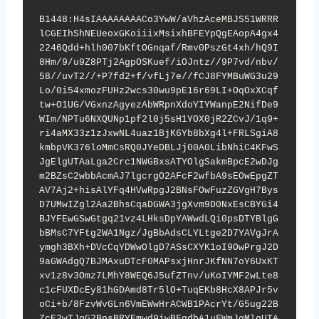
B1448:H4sIAAAAAAAACo3YwW/aVhzAceMBJS51WRRR
lCGEIhShNEUeoxGKoiiixMsixhBFEYpQgEAopA4gx4
2246Qdd+hlh007bKftOGnqaf/Rmv0PszGt4xh/hQ9I
8Hm/9/u9Z8PTj2AgpOSKuef/iOJntz//9P7vd/nbv/
58//uvT2//+P7fd2+f/vfLj7e//fCJ8FYMBuWG3u29
Lo/0i54xmozFUHz2wcs30wu9pE16r69LI+OqOxXCqf
tw+O1UG/VGxnzAgyezAbWRpnXdoYIYWanpE2NifDe9
WIm/NPTu6NXQUNp1pf2l0j5sH1YOX0jR2ZCvJ/1q9+
ri4aMX33z1zJxwNL4uaz1BjK6Yb8bXg4l+FRLSgiA8
kmbpVK376loMmCsRQ0JYeDBLJj00A0LibNhiC4KFwS
JgElgUTAaLga2Crc1NWGBxsATYOlgSakmBpcE2wDJg
m2BZsC2wbbAcmAJ7lgcrgO2AFcF2wfbA9sEOwEpgZT
AV7Aj2+hisAlYFq4HVwRpgJ2BNsFOwFuzZGVgH7Bys
D7UMwIZgl2Aa2BhsCqaDGWA3jgXvm9D0NxEsCBYGi4
BJYFEwGSwGtgq21vz4LHksDpYAWwdLQi0psDTYBlgG
bBMsC7YFtg2WA1Ngz/JgBbAdsCLYLtge2D7YAVgJrA
ymgh3BXh+DVcCqYDWwOlgD7ASsCXYK1oI9OwPrgJ2D
9aGWAdgQ7BJMAxuDTcF0MAPsxjHnrJKfNN7oY6UxKT
xv1z8v3Omz7LMhY8WEQ6J5ufZTnv/uKoIYMF2wLte8
c1cFUXDcEy81hGDAmd8Tr5lO+TuqEKb8HcX8APJr5v
oCi+b/8FzvWvGLn6VmEWwHrACWB1PAcrYt/G5ug22B
ZcE2wTJgG2BpsBRYEmwd9iwBFgdbA1uFWmJgMlgUTA