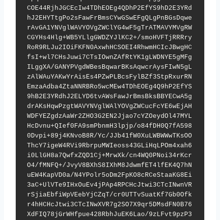
COE44RjhJGCEcIw4TDhEOEg4QDhP2EfYS9hD2E3YRd
hJ2EHYTtgPo2sFawFrBmsCYwGSwEFgQLgPnBGsDqwe
rAvGA1YNVglWAVYOVgZWClYG4wF5gTrATMAVYMVgRW
CGYHs4Hlg+WB5YLlgGWDZYJlKC2+/smoHVFTjRRRry
RoR9RLJu2IOiFKFN0AxwhHCSOEI4RhwmHCIcJBwgHC
fsI+wl7CHsJuwi7CTsIOwnZAfRtYK1gLWDNYE5gMFg
ILggXA/GANYPVgdWBesBqwarBKsAqwcrAysFIwN5gL
zAlWAuYAKwYrAisEs4PZwPLBcsFylBZf3StpRxurRN
EmzaAdba4ZtaNNRBRo5wcMEw4TDhEOEg4Q9hP2EfYS
9hB2E3YRdhJ2ELYD6tvAWsFawJrBmsBksBBYECwA5g
drAKsHqwPzgtWAVYNVglWAlYOVgZWCucFcYE6wEjAH
WDFYEZgdzAaWr2ZHO3G2EN2Jjao7cYZOeydOl47MYL
HcDvnu+QIef0FA9smPbnmH3lpjp/o84fDH0Q7fA598
0Dvpi+89j4KNvoB8R/Yc/JJb41fW0XuLWBWWwTKsOO
ThcY7igeW4RVi9RbrpuMWIeoss43GLiHqLPOm4xah6
i0LlGH8a7QwfxZQD1Cj+MrwXk/cn4WQ0PNoi34rKcr
O4/fMNFQ+/JvyV8BXhS8IXhM8JdwmfET4lfEK4Q7hN
uEW4KapVD0a/N4YPolr5oDm2FpKO8cRCeStaaKG8Ei
3aC+UlVTe9IHxOuEv4jPAp4RPCHcJtwi3CTcINwnVR
rSjiaEbfiWpVEebYjCZqT/cr0UTTvSuatKf7Gb0Ofk
r4hHCHcJtwi3CTcINwXVR7g2SO7X9qr5DMsdFN0B76
XdFIQ78jGrWHfpue428RbhJuEK6Lao/9zLFvt9pzP3