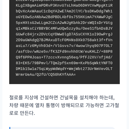
KLgIXBgmAimPDRvP3KnvU7sLhHaO6DHYCVwMpgKtiR
bQvXcAxWAauC1cDqYA2wE7Am2ClYC/bsDKwDdg7Wh1
oGYEOwSzANbAw2BdPBDLAbf0s755HXimA7YAWwPJgC
5pxHXtsG2wLLgm2CZcA2wNJgKbAk2DrsWQIsDrYGtg
q1xMBksCiYBBYBC4MFwUQw5zzy9u/OeeS1fbADsBJY
GUwFc84jrx2DVcCqYDWwOlgD7ASsCXYK1oI9OwPrgJ
2D9aGWAdgQ7BJMAxuDTcF0MANs0Xk0758akt3f+fVn
asLu7/z6MyVh93d+/VlGsvs7v/4wowlhyq907P7OL7
/asftbv/wNze5v/fK3ZFd9nvhh0tW/euKHLZ/+88P8
Q9f6PPHJoas+T7zccvXvnng56eq/PfFJ2XV/nfjHd/
83+EK5/79BPmvl/TQm2pf5xn69m+KxPbSqWktYNFT0
DM1b1Sw1a75qLWypWdWqdY+WmjWbt273UrNmVevOLT
WrmrUeAu/Q2fU/CQ50hKYfAAA=
철로를 지상에 건설하면 건널목을 설치해야 하는데,
차량 때문에 열차 통행이 방해되므로 가능하면 고가철
로로 만든다.