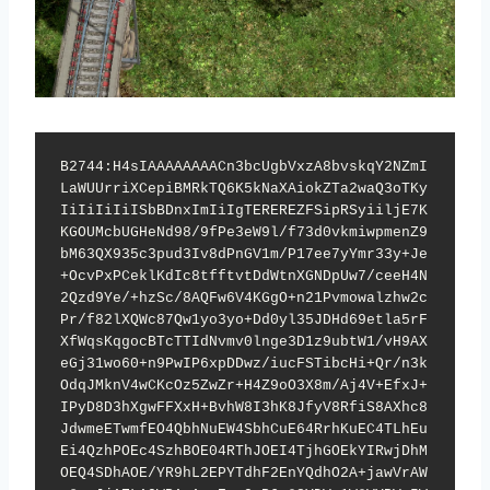
B2744:H4sIAAAAAAAACn3bcUgbVxzA8bvskqY2NZmI
LaWUUrriXCepiBMRkTQ6K5kNaXAiokZTa2waQ3oTKy
IiIiIiIiISbBDnxImIiIgTEREREZFSipRSyiiljE7K
KGOUMcbUGHeNd98/9fPe3eW9l/f73d0vkmiwpmenZ9
bM63QX935c3pud3Iv8dPnGV1m/P17ee7yYmr33y+Je
+OcvPxPCeklKdIc8tfftvtDdWtnXGNDpUw7/ceeH4N
2Qzd9Ye/+hzSc/8AQFw6V4KGgO+n21Pvmowalzhw2c
Pr/f82lXQWc87Qw1yo3yo+Dd0yl35JDHd69etla5rF
XfWqsKqgocBTcTTIdNvmv0lnge3D1z9ubtW1/vH9AX
eGj31wo60+n9PwIP6xpDDwz/iucFSTibcHi+Qr/n3k
OdqJMknV4wCKcOz5ZwZr+H4Z9oO3X8m/Aj4V+EfxJ+
IPyD8D3hXgwFFXxH+BvhW8I3hK8JfyV8RfiS8AXhc8
JdwmeETwmfEO4QbhNuEW4SbhCuE64RrhKuEC4TLhEu
Ei4QzhPOEc4SzhBOE04RThJOEI4TjhGOEkYIRwjDhM
OEQ4SDhAOE/YR9hL2EPYTdhF2EnYQdhO2A+jawVrAW