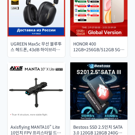
UGREEN Max5c 무선 블루투
HONOR 400
스 헤드폰, 43dB 하이브리드
12GB+256GB/512GB 5G
액티브 노이즈 캔슬링, Hi-
글로벌 버전 스마트폰, 6.55
Res LDAC 75H 공간 오디오
인치 AMOLED 화면, 200MP
이어버드 헤드셋
카메라, 6000mAh 배터리,
100W 슈퍼차지, OTG, NFC
지원
Axisflying MANTA10" Lite
Bestoss SSD 2.5인치 SATA
10인치 FPV 프리스타일 드론
3.0 120GB 128GB 240GB