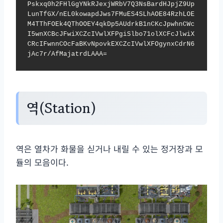
Pskxq0h2FHlGgYNkRJexjWRbV7Q3NsBardHJpjZ9Up
LunTfGX/nEL0kowapdJws7FMuES4SLhAOE84RzhLOE
M4TThFOEk4QThOOEY4qkDp5AUdrkB1nCKcJpwhnCWc
I5wnXCBcJFwiXCZcIVwlXFPgiSlbo71olXCFcJlwiX
CRcIFwnnCOcFaBKvNpovkEXCZcIVwlXFOgynxCdrN6
jAc7r/AfMajatrdLAAA=
역(Station)
역은 열차가 화물을 싣거나 내릴 수 있는 정거장과 모
듈의 모음이다.