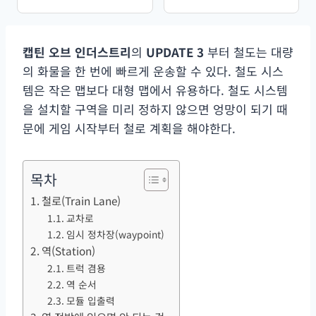
True X 프레임 키트, 402mm
256GB 480GB 512GB 1TB
휠베이스, T700 카본 호환 10
2TB 하드 드라이브 솔리드 스
인치 프로펠러
테이트 드라이브 (PC/노트북
용)
캡틴 오브 인더스트리
의
UPDATE 3
부터 철도는 대량
의 화물을 한 번에 빠르게 운송할 수 있다. 철도 시스
템은 작은 맵보다 대형 맵에서 유용하다. 철도 시스템
을 설치할 구역을 미리 정하지 않으면 엉망이 되기 때
문에 게임 시작부터 철로 계획을 해야한다.
목차
철로(Train Lane)
교차로
임시 정차장(waypoint)
역(Station)
트럭 겸용
역 순서
모듈 입출력