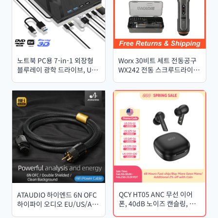
노트북 PC용 7-in-1 외장형
Worx 30비트 세트 전동공구
블루레이 광학 드라이브, USB
WX242 전동 스크루드라이버
3.0 타입 C, BD, DVD, CD-
세트 스마트 무선 드릴 스크루
RW 플레이어, SD/TF 카드 슬
드라이버 USB 충전식 세트 가
롯 포함
정용 수리
QCY HT05 ANC 무선 이어
ATAUDIO 하이엔드 6N OFC
폰, 40dB 노이즈 캔슬링, 블
하이파이 오디오 EU/US/AU
루투스 5.2, 6개 마이크,
전원 코드 이중 차폐 연결 필