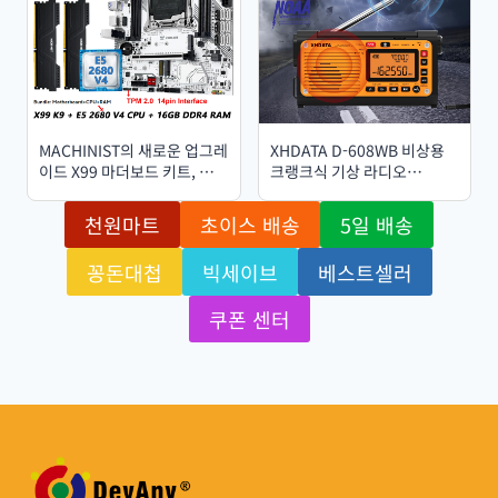
MACHINIST의 새로운 업그레
XHDATA D-608WB 비상용
이드 X99 마더보드 키트, 옵션
크랭크식 기상 라디오
사양: LGA 2011-3 Xeon E5
FM/AM/SW/NOAA 경보 기
2680 V4 CPU 및 16GB
능이 있는 휴대용 라디오 (휴
천원마트
초이스 배송
5일 배송
DDR4 RAM, NVME M.2 TPM
대폰 충전, 블루투스, 배터리
2.0 인터페이스
작동)
꽁돈대첩
빅세이브
베스트셀러
쿠폰 센터