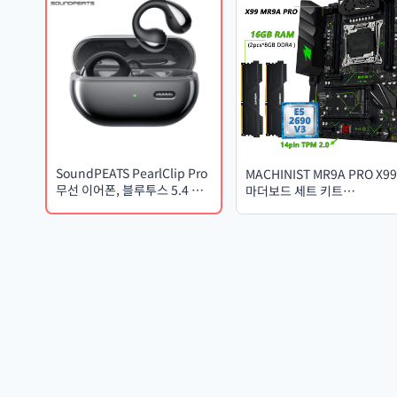
SoundPEATS PearlClip Pro
MACHINIST MR9A PRO X99
무선 이어폰, 블루투스 5.4 오
마더보드 세트 키트
픈형 이어버드, AI ENC, 선명
(LGA2011-3, Xeon E5 2690
한 통화, 멀티포인트 연결,
V3 CPU, DDR4 16GB
IPX5 방수
(2*8GB) 2666MHz RAM,
TPM 2.0, 옵션 콤보)