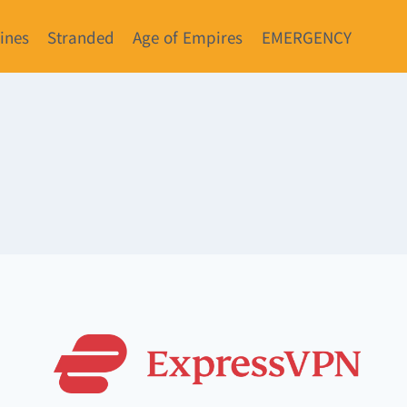
lines
Stranded
Age of Empires
EMERGENCY