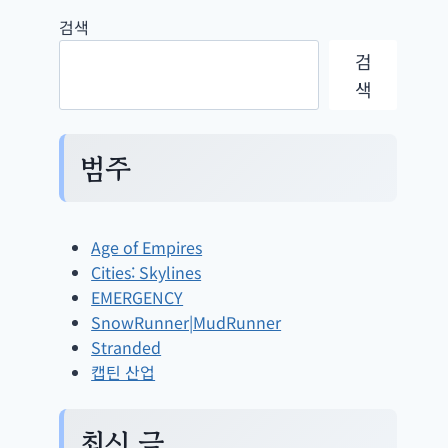
검색
검
색
범주
Age of Empires
Cities: Skylines
EMERGENCY
SnowRunner|MudRunner
Stranded
캡틴 산업
최신 글