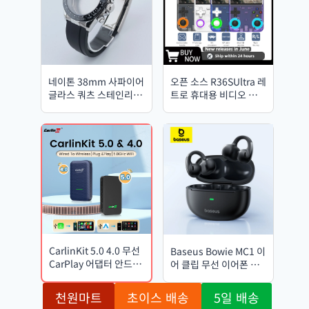
네이톤 38mm 사파이어
오픈 소스 R36SUltra 레
글라스 쿼츠 스테인리스
트로 휴대용 비디오 게임
스틸 케이스 러버 스트랩
콘솔 리눅스 시스템 4.0
VK63 쿼츠 무브먼트
인치 IPS 화면 휴대용 포
켓 비디오 플레이어 소년
선물
CarlinKit 5.0 4.0 무선
Baseus Bowie MC1 이
CarPlay 어댑터 안드로
어 클립 무선 이어폰 블
이드 오토 동글 다중 기
루투스 5.4 오픈 이어 헤
기 지원 유선-무선
드폰 클립형 스포츠 이어
천원마트
초이스 배송
5일 배송
CarPlay 박스 자동 연결
버드 IP57 방수 AI-Bass